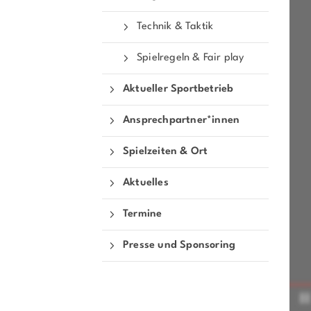
Technik & Taktik
Spielregeln & Fair play
Aktueller Sportbetrieb
Quicklinks
Ansprechpartner*innen
Sportangebote finden
Unser Sportangebot
Spielzeiten & Ort
Sportsuche
Aktuelles
Ausfälle und Vertretungen
Deutsches Sportabzeichen
Termine
Presse und Sponsoring