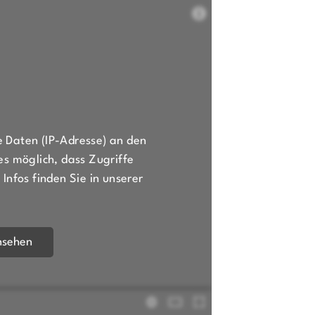
schäftsstelle
 Daten (IP-Adresse) an den
Arheilgen e. V.
es möglich, dass Zugriffe
 der Hardt 80
Infos finden Sie in unserer
91 Darmstadt
6151 / 376330
sga@sg-arheilgen.de
nsehen