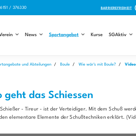
6151 / 376330
BARRIEREFREIHEIT
Verein
News
Sportangebot
Kurse
SGAktiv
rtangebote und Abteilungen
Boule
Wie wär's mit Boule?
Video
o geht das Schiessen
Schießer - Tireur - ist der Verteidiger. Mit dem Schuß wer
den elementare Elemente der Schußtechniken erklärt. (Video