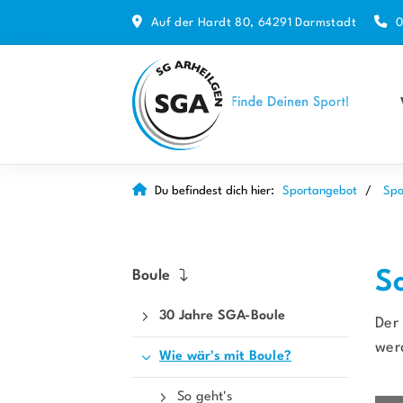
Auf der Hardt 80, 64291 Darmstadt
0
Du befindest dich hier:
Sportangebot
Spo
Boule
S
30 Jahre SGA-Boule
Der 
wer
Wie wär's mit Boule?
So geht's