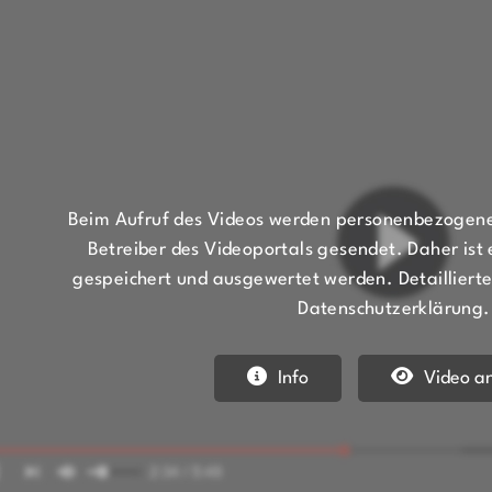
Mitglieder-Service
Ge
Beim Aufruf des Videos werden personenbezogene
Alles zur Mitgliedschaft
SG 
Betreiber des Videoportals gesendet. Daher ist 
Downloads
Auf
gespeichert und ausgewertet werden. Detaillierte 
Termine
642
Datenschutzerklärung.
Fragen & Antworten
0
Info
Video a