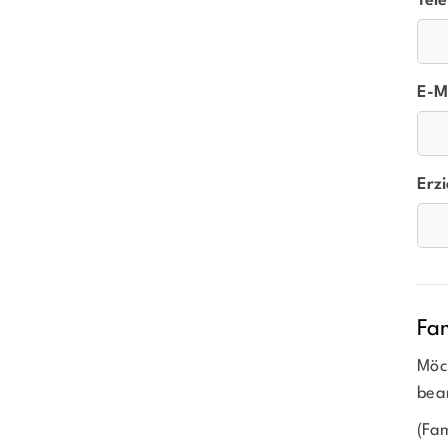
Tel
E-Ma
Erz
Fam
Möc
bea
(Fam