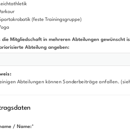
Leichtathletik
Parkour
Sportakrobatik (feste Trainingsgruppe)
Yoga
s die Mitgliedschaft in mehreren Abteilungen gewünscht is
priorisierte Abteilung angeben:
weis:
 einigen Abteilungen können Sonderbeiträge anfallen. (si
tragsdaten
name / Name:
*