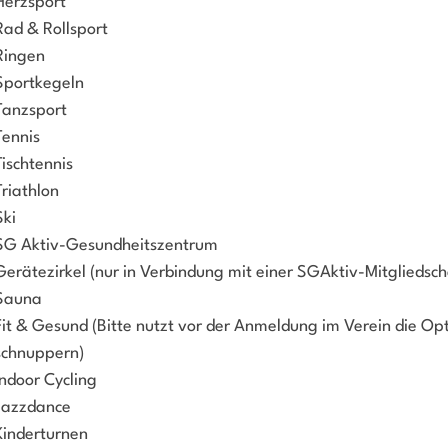
Herzsport
Rad & Rollsport
Ringen
Sportkegeln
Tanzsport
Tennis
Tischtennis
Triathlon
Ski
SG Aktiv-Gesundheitszentrum
Gerätezirkel (nur in Verbindung mit einer SGAktiv-Mitgliedsch
Sauna
Fit & Gesund (Bitte nutzt vor der Anmeldung im Verein die Opti
schnuppern)
Indoor Cycling
Jazzdance
Kinderturnen