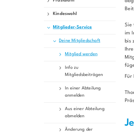
Präsidium
abg
Bei
Kindeswohl
Sie 
Mitglieder-Service
im 
Deine Mitgliedschaft
bis 
Ihr
Mitglied werden
Mitg
füg
Info zu
Mitgliedsbeiträgen
Für 
In einer Abteilung
Tho
anmelden
Prä
Aus einer Abteilung
abmelden
J
Quicklinks
Änderung der