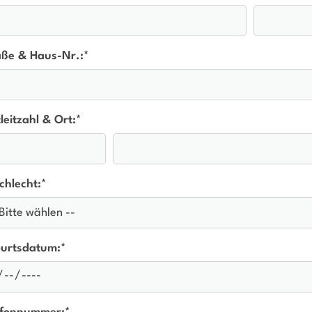
aße & Haus-Nr.:
*
leitzahl & Ort:
*
chlecht:
*
urtsdatum:
*