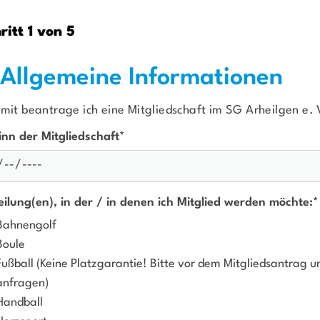
Mitglieder-Service
Ge
ritt 1 von 5
Alles zur Mitgliedschaft
SG 
Downloads
Auf
. Allgemeine Informationen
Termine
642
Fragen & Antworten
rmit beantrage ich eine Mitgliedschaft im SG Arheilgen e. 
0
inn der Mitgliedschaft
*
eilung(en), in der / in denen ich Mitglied werden möchte:
*
Bahnengolf
Boule
Fußball (Keine Platzgarantie! Bitte vor dem Mitgliedsantrag 
anfragen)
Handball