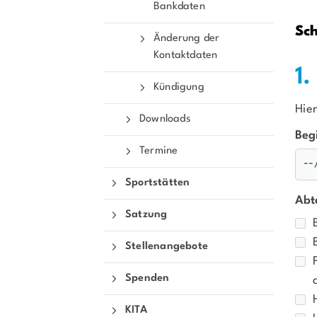
Bankdaten
Sportangebote finden
Sch
Änderung der
Unser Sportangebot
Kontaktdaten
Sportsuche
1
Ausfälle und Vertretungen
Kündigung
Deutsches Sportabzeichen
Hie
Downloads
Beg
Termine
Sportstätten
Abt
Satzung
Stellenangebote
Spenden
KITA