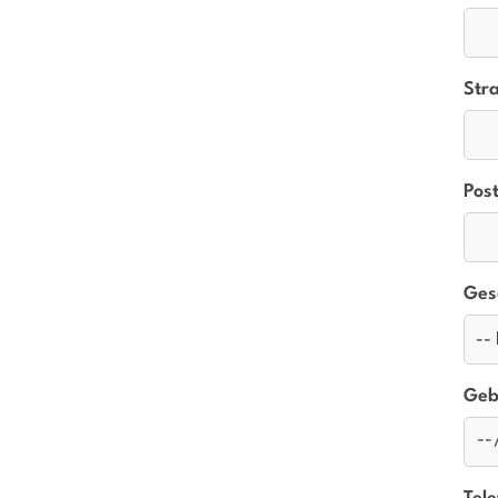
Str
Post
Ges
Geb