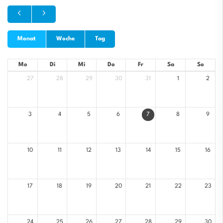
Monat
Woche
Tag
Mo
Di
Mi
Do
Fr
Sa
So
27
28
29
30
31
1
2
3
4
5
6
7
8
9
10
11
12
13
14
15
16
17
18
19
20
21
22
23
24
25
26
27
28
29
30