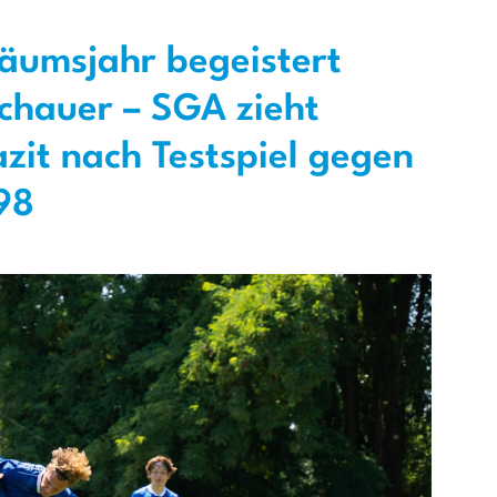
läumsjahr begeistert
chauer – SGA zieht
zit nach Testspiel gegen
98