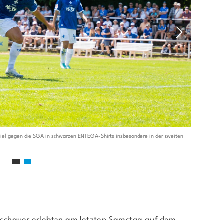
Mitglieder-Service
Ge
Alles zur Mitgliedschaft
SG 
Downloads
Auf
Termine
642
Fragen & Antworten
0
Spiel gegen die SGA in schwarzen ENTEGA-Shirts insbesondere in der zweiten
Gute 
SV98 
schauer erlebten am letzten Samstag auf dem