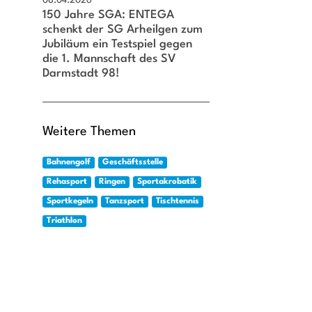
08.04.2026
150 Jahre SGA: ENTEGA
schäftsstelle
schenkt der SG Arheilgen zum
Jubiläum ein Testspiel gegen
Arheilgen e. V.
die 1. Mannschaft des SV
 der Hardt 80
Darmstadt 98!
91 Darmstadt
6151 / 376330
sga@sg-arheilgen.de
Weitere Themen
Bahnengolf
Geschäftsstelle
Rehasport
Ringen
Sportakrobatik
Stimmung bereits bei der Begrüßung. V.l.n.r.: Henry Stern - Stadionsprecher, Florian Kohfe
Sportkegeln
Tanzsport
Tischtennis
Präsident, Hanno Benz - Sportdezernent und OB, Thomas Stetz - SGA-Präsident.
Triathlon