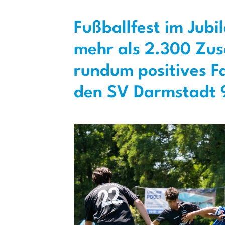
Fußballfest im Jubi
mehr als 2.300 Zus
rundum positives Fa
den SV Darmstadt 
Quicklinks