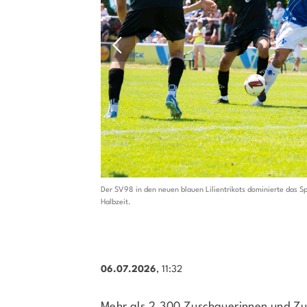
Sportangebote finden
Unser Sportangebot
Sportsuche
Ausfälle und Vertretungen
Deutsches Sportabzeichen
er, Markus Pfitzner -
Der SV98 in den neuen blauen Lilientrikots dominierte das 
Halbzeit.
06.07.2026
, 11:32
Mehr als 2.300 Zuschauerinnen und Zu