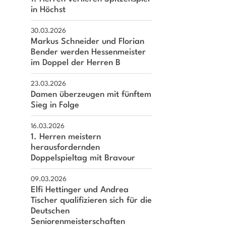
 der Hardt 80
in Höchst
91 Darmstadt
30.03.2026
6151 / 376330
Markus Schneider und Florian
sga@sg-arheilgen.de
Bender werden Hessenmeister
im Doppel der Herren B
23.03.2026
Damen überzeugen mit fünftem
Sieg in Folge
16.03.2026
1. Herren meistern
herausfordernden
Doppelspieltag mit Bravour
09.03.2026
Elfi Hettinger und Andrea
Tischer qualifizieren sich für die
Deutschen
Seniorenmeisterschaften