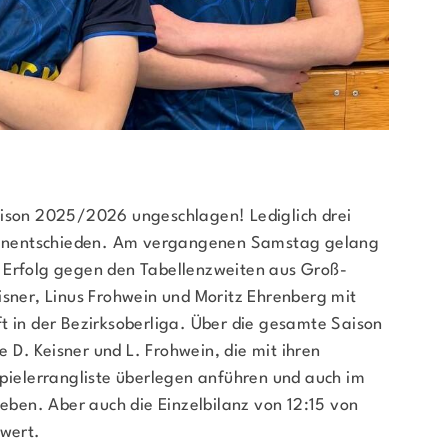
Downloads
Auf
Termine
642
Fragen & Antworten
0
aison 2025/2026 ungeschlagen! Lediglich drei
Unentschieden. Am vergangenen Samstag gelang
 Erfolg gegen den Tabellenzweiten aus Groß-
isner, Linus Frohwein und Moritz Ehrenberg mit
t in der Bezirksoberliga. Über die gesamte Saison
D. Keisner und L. Frohwein, die mit ihren
Spielerrangliste überlegen anführen und auch im
ben. Aber auch die Einzelbilanz von 12:15 von
 wert.