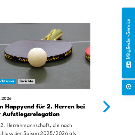
Mitglieder-Service
schtennis
Berichte
Tischtennis
Ber
5.2026
27.04.2026
in Happyend für 2. Herren bei
1. Herren w
r Aufstiegsrelegation
Bezirksober
 2. Herrenmannschaft, die nach
Mit einem ung
chluss der Saison 2025/2026 als
gegen TTC Mei