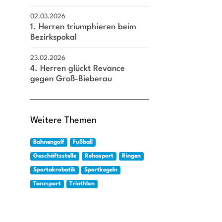
02.03.2026
1. Herren triumphieren beim
Bezirkspokal
23.02.2026
4. Herren glückt Revance
gegen Groß-Bieberau
Weitere Themen
Bahnengolf
Fußball
Geschäftsstelle
Rehasport
Ringen
Sportakrobatik
Sportkegeln
Tanzsport
Triathlon