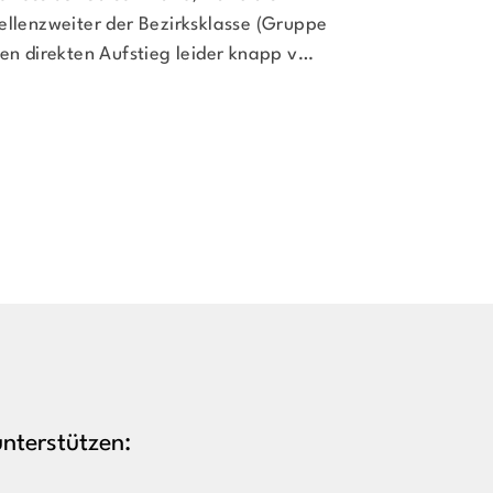
ellenzweiter der Bezirksklasse (Gruppe
Niedernhausen s
den direkten Aufstieg leider knapp v
…
am Freitagabe
nterstützen: